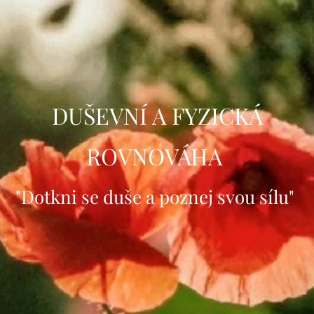
DUŠEVNÍ A FYZICKÁ
ROVNOVÁHA
"Dotkni se duše a poznej svou sílu"