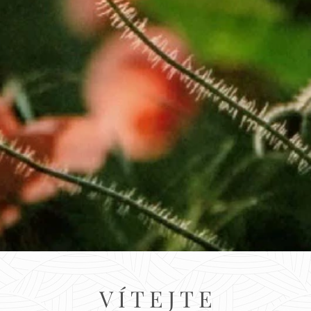
V Í T E J T E