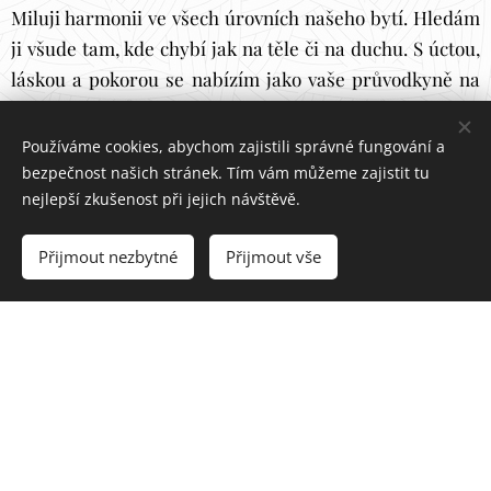
Miluji harmonii ve všech úrovních našeho bytí. Hledám
ji všude tam, kde chybí jak na těle či na duchu. S úctou,
láskou a pokorou se nabízím jako vaše průvodkyně na
cestě k celistvosti. Mé životní přesvědčení vytváří
barevnou duhu - z Lásky jsme vzešli a do Lásky se opět
Používáme cookies, abychom zajistili správné fungování a
vrátíme.
bezpečnost našich stránek. Tím vám můžeme zajistit tu
nejlepší zkušenost při jejich návštěvě.
Setrvejme ve věčném spojení, přátelé drazí.
Přijmout nezbytné
Přijmout vše