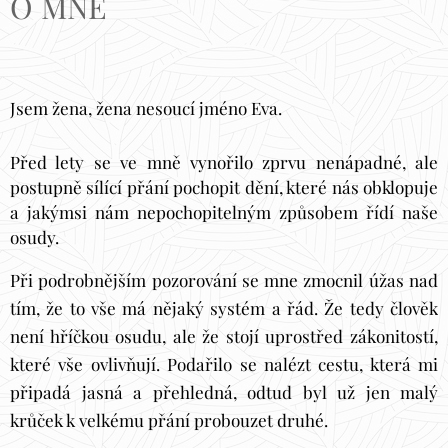
O MNĚ
Jsem žena, žena nesoucí jméno Eva.
Před lety se ve mně vynořilo zprvu nenápadné, ale
postupně sílící přání pochopit dění, které nás obklopuje
a jakýmsi nám nepochopitelným způsobem řídí naše
osudy.
Při podrobnějším pozorování se mne zmocnil úžas nad
tím, že to vše má nějaký systém a řád. Že tedy člověk
není hříčkou osudu, ale že stojí uprostřed zákonitostí,
které vše ovlivňují. Podařilo se nalézt cestu, která mi
připadá jasná a přehledná, odtud byl už jen malý
krůček k velkému přání probouzet druhé.