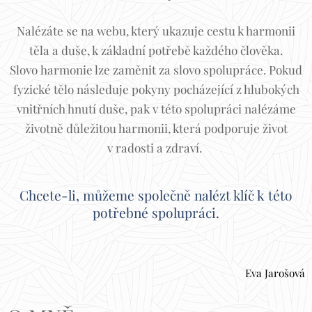
Nalézáte se na webu, který ukazuje cestu k harmonii
těla a duše, k základní potřebě každého člověka.
Slovo harmonie lze zaměnit za slovo spolupráce. Pokud
fyzické tělo následuje pokyny pocházející z hlubokých
vnitřních hnutí duše, pak v této spolupráci nalézáme
životně důležitou harmonii, která podporuje život
v radosti a zdraví.
Chcete-li, můžeme společně nalézt klíč k této
potřebné spolupráci.
Eva Jarošová